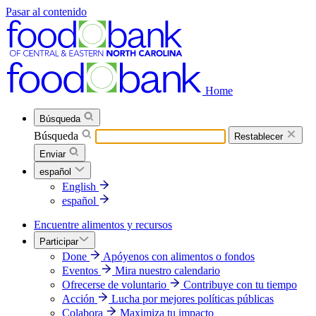
Pasar al contenido
Home
Búsqueda
Búsqueda
Restablecer
Enviar
español
English
español
Encuentre alimentos y recursos
Participar
Done
Apóyenos con alimentos o fondos
Eventos
Mira nuestro calendario
Ofrecerse de voluntario
Contribuye con tu tiempo
Acción
Lucha por mejores políticas públicas
Colabora
Maximiza tu impacto