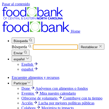
Pasar al contenido
Home
Búsqueda
Búsqueda
Restablecer
Enviar
español
English
español
Encuentre alimentos y recursos
Participar
Done
Apóyenos con alimentos o fondos
Eventos
Mira nuestro calendario
Ofrecerse de voluntario
Contribuye con tu tiempo
Acción
Lucha por mejores políticas públicas
Colabora
Maximiza tu impacto