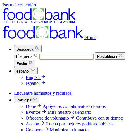
Pasar al contenido
Home
Búsqueda
Búsqueda
Restablecer
Enviar
español
English
español
Encuentre alimentos y recursos
Participar
Done
Apóyenos con alimentos o fondos
Eventos
Mira nuestro calendario
Ofrecerse de voluntario
Contribuye con tu tiempo
Acción
Lucha por mejores políticas públicas
Colabora
Maximiza tu impacto