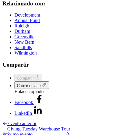
Relacionado con:
Development
Annual Fund
Raleigh
Durham
Greenville
New Bern
Sandhills
Wilmington
Compartir
Compartir
Copiar enlace
Enlace copiado
Facebook
LinkedIn
Evento anterior
Giving Tuesday Warehouse Tour
Próximo evento