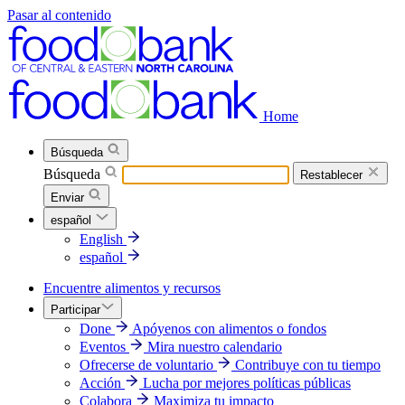
Pasar al contenido
Home
Búsqueda
Búsqueda
Restablecer
Enviar
español
English
español
Encuentre alimentos y recursos
Participar
Done
Apóyenos con alimentos o fondos
Eventos
Mira nuestro calendario
Ofrecerse de voluntario
Contribuye con tu tiempo
Acción
Lucha por mejores políticas públicas
Colabora
Maximiza tu impacto