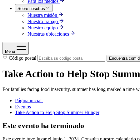
Para los medios
Sobre nosotros
Nuestra misión
Nuestro trabajo
Nuestro equipo
Nuestras ubicaciones
Menu
Código postal
Encuentra comid
Take Action to Help Stop Sum
For families facing food insecurity, summer has long marked a time wh
Página inicial
Eventos
Take Action to Help Stop Summer Hunger
Este evento ha terminado
Este evento tuvo lugar el junio 1, 2024. Consulta nuestro calendario 