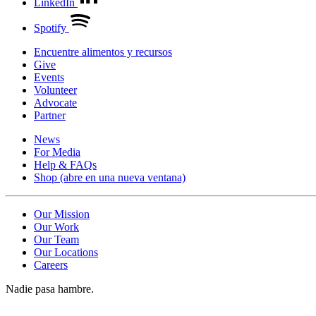
LinkedIn
Spotify
Encuentre alimentos y recursos
Give
Events
Volunteer
Advocate
Partner
News
For Media
Help & FAQs
Shop
(abre en una nueva ventana)
Our Mission
Our Work
Our Team
Our Locations
Careers
Nadie pasa hambre.