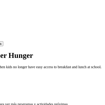
a
mer Hunger
en kids no longer have easy access to breakfast and lunch at school.
para ver más programas y actividades próximas.