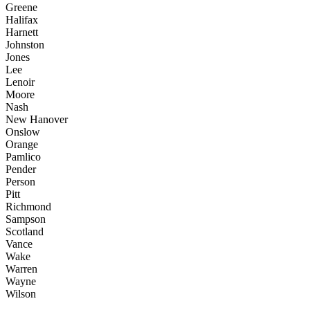
Greene
Halifax
Harnett
Johnston
Jones
Lee
Lenoir
Moore
Nash
New Hanover
Onslow
Orange
Pamlico
Pender
Person
Pitt
Richmond
Sampson
Scotland
Vance
Wake
Warren
Wayne
Wilson