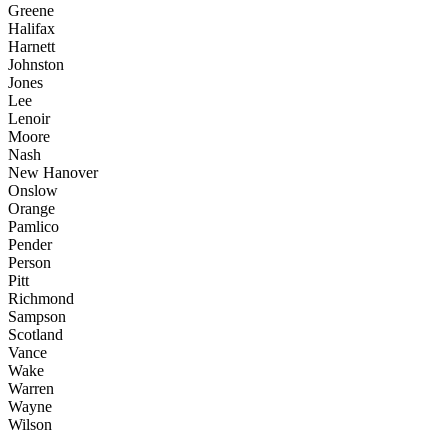
Greene
Halifax
Harnett
Johnston
Jones
Lee
Lenoir
Moore
Nash
New Hanover
Onslow
Orange
Pamlico
Pender
Person
Pitt
Richmond
Sampson
Scotland
Vance
Wake
Warren
Wayne
Wilson